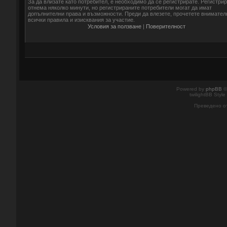
За да влизате като потребител, е необходимо да се регистрирате. Регистри
отнема няколко минути, но регистрираните потребители могат да имат
допълнителни права и възможности. Преди да влезете, прочетете внимател
всички правила и изисквания за участие.
Условия за ползване
|
Поверителност
Powered by
phpBB
©
twilightBB Style
Преведено о