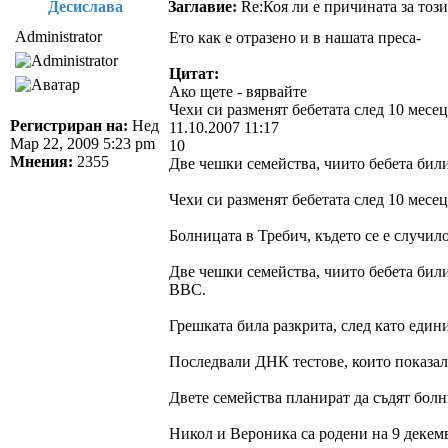
Десислава
Заглавие:
Re:Коя ли е причината за този
Administrator
Ето как е отразено и в нашата преса-
Цитат:
Ако щете - вярвайте
Чехи си разменят бебетата след 10 месе
Регистриран на:
Нед
11.10.2007 11:17
Мар 22, 2009 5:23 pm
10
Мнения:
2355
Две чешки семейства, чиито бебета били 
Чехи си разменят бебетата след 10 месе
Болницата в Требич, където се е случи
Две чешки семейства, чиито бебета били 
ВВС.
Грешката била разкрита, след като едини
Последвали ДНК тестове, които показали
Двете семейства планират да съдят болни
Никол и Вероника са родени на 9 декемв