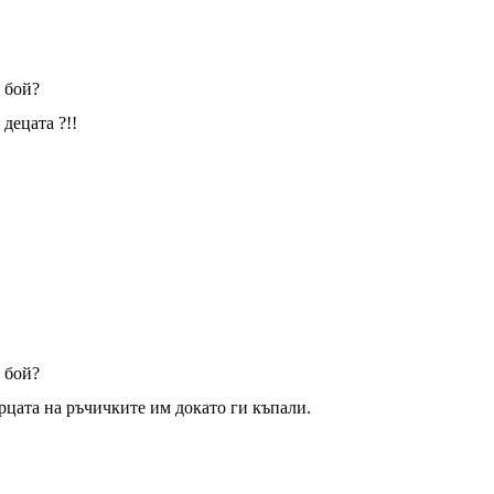
 бой?
децата ?!!
 бой?
цата на ръчичките им докато ги къпали.