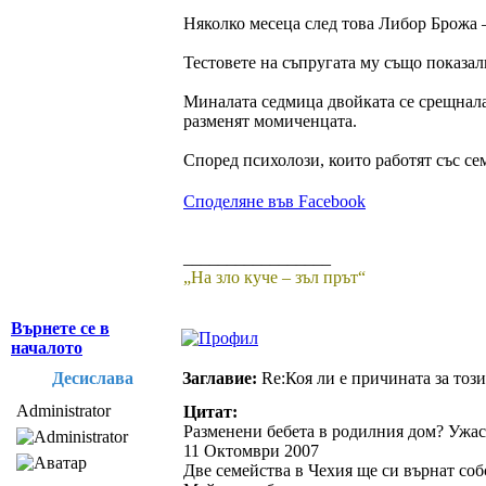
Няколко месеца след това Либор Брожа –
Тестовете на съпругата му също показали
Миналата седмица двойката се срещнала 
разменят момиченцата.
Според психолози, които работят със се
Споделяне във Facebook
_________________
„На зло куче – зъл прът“
Върнете се в
началото
Десислава
Заглавие:
Re:Коя ли е причината за този
Administrator
Цитат:
Разменени бебета в родилния дом? Ужас
11 Октомври 2007
Две семейства в Чехия ще си върнат со