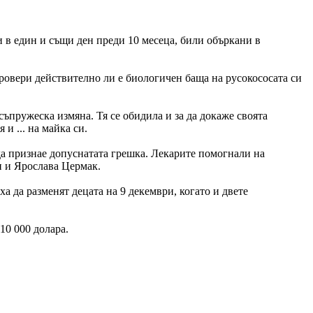
и в един и същи ден преди 10 месеца, били объркани в
ровери действително ли е биологичен баща на русокососата си
съпружеска измяна. Тя се обидила и за да докаже своята
и ... на майка си.
да признае допуснатата грешка. Лекарите помогнали на
н и Ярослава Цермак.
а да разменят децата на 9 декември, когато и двете
10 000 долара.