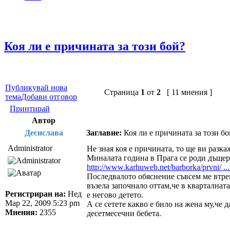
Коя ли е причината за този бой?
Публикувай нова
Страница
1
от
2
[ 11 мнения ]
тема
Добави отговор
Принтирай
Автор
Десислава
Заглавие:
Коя ли е причината за този бо
Administrator
Не зная коя е причината, то ще ви разк
Миналата година в Прага се роди дъщеря
http://www.karhuweb.net/barborka/prvni/ ..
Последвалото обяснение съвсем ме втре
възела започнало оттам,че в кварталнат
Регистриран на:
Нед
е негово детето.
Мар 22, 2009 5:23 pm
А се сетете какво е било на жена му,че 
Мнения:
2355
десетмесечни бебета.