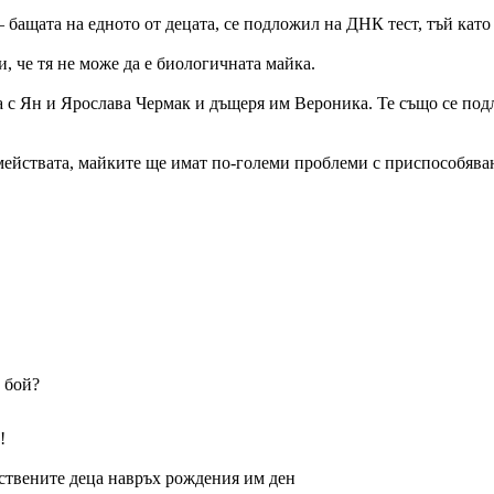
 бащата на едното от децата, се подложил на ДНК тест, тъй като
, че тя не може да е биологичната майка.
с Ян и Ярослава Чермак и дъщеря им Вероника. Те също се подла
мействата, майките ще имат по-големи проблеми с приспособяван
 бой?
!
бствените деца навръх рождения им ден