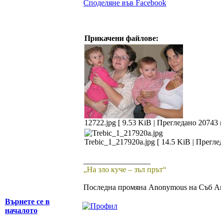
Споделяне във Facebook
Прикачени файлове:
12722.jpg [ 9.53 KiB | Прегледано 20743 
Trebic_1_217920a.jpg [ 14.5 KiB | Прегл
_________________
„На зло куче – зъл прът“
Последна промяна Anonymous на Съб Авг
Върнете се в
началото