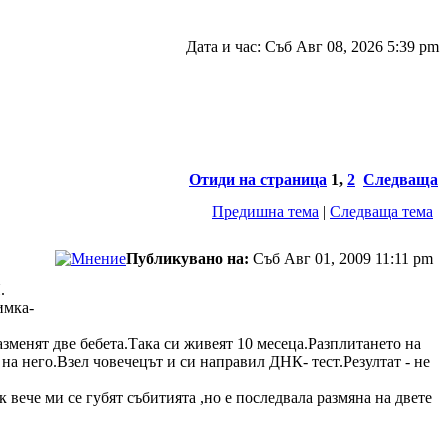
Дата и час: Съб Авг 08, 2026 5:39 pm
Отиди на страница
1
,
2
Следваща
Предишна тема
|
Следваща тема
Публикувано на:
Съб Авг 01, 2009 11:11 pm
.
имка-
зменят две бебета.Така си живеят 10 месеца.Разплитането на
на него.Взел човечецът и си направил ДНК- тест.Резултат - не
к вече ми се губят събитията ,но е последвала размяна на двете