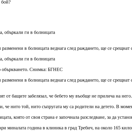
 бой?
ца, объркали ги в болницата
разменени в болницата веднага след раждането, ще се срещнат сег
ца, объркали ги в болницата
ло объркването. Снимка: БГНЕС
разменени в болницата веднага след раждането, ще се срещнат сег
ят от бащите забелязал, че бебето му въобще не прилича на него.
, че нито той, нито съпругата му са родители на детето. В моме
цата, която от своя страна е започнала разследване, за да устано
ри миналата година в клиника в град Требич, на около 165 кило