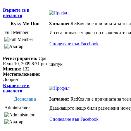
Върнете се в
началото
Куку Ми Цин
Заглавие:
Re:Коя ли е причината за този
Full Member
И сега пишат с маркер по гърдичките на 
Споделяне във Facebook
Регистриран на:
Сря
_________________
Юни 10, 2009 8:31 pm
щъпук
Мнения:
132
Местоположение:
Добрич
Върнете се в
началото
Десислава
Заглавие:
Re:Коя ли е причината за този
Administrator
Дааа-защото нещо били разменени номер
Споделяне във Facebook