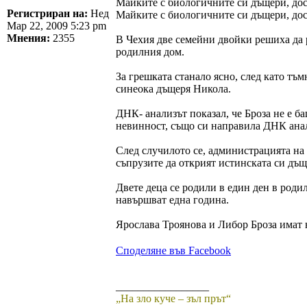
Майките с биологичните си дъщери, дос
Регистриран на:
Нед
Майките с биологичните си дъщери, дос
Мар 22, 2009 5:23 pm
Мнения:
2355
В Чехия две семейни двойки решиха да р
родилния дом.
За грешката станало ясно, след като тъ
синеока дъщеря Никола.
ДНК- анализът показал, че Броза не е б
невинност, също си направила ДНК анали
След случилото се, администрацията на 
съпрузите да открият истинската си дъщ
Двете деца се родили в един ден в роди
навършват една година.
Ярослава Троянова и Либор Броза имат н
Споделяне във Facebook
_________________
„На зло куче – зъл прът“