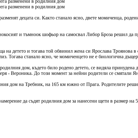
ега разменени в родилния дом
ега разменени в родилния дом
азменят децата си. Както станало ясно, двете момиченца, роден
мнокосият и тъмноок шофьор на самосвал Либор Броза решил да п
аща на детето и тогава той обвинил жена си Ярослава Троянова в 
з. Тогава станало ясно, че момиченцето не е биологична дъщеря 
родилния дом, където било родено детето, се видяла принудена 
еря - Вероника. До този момент за нейни родители се смятали Я
лния дом на Требник, на 165 км южно от Прага. Родителите реших
амерение да съдят родилния дом за нанесени щети в размер на 5