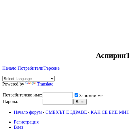
АспиринЪ
Начало
Потребители
Търсене
Powered by
Translate
Потребителско име:
Запомни ме
Парола:
Начало форум
‹
СМЕХЪТ Е ЗДРАВЕ
‹
КАК СЕ БИЕ МИ
Регистрация
Влез