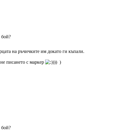
 бой?
цата на ръчичките им докато ги къпали.
а не писането с маркер
)) )
 бой?