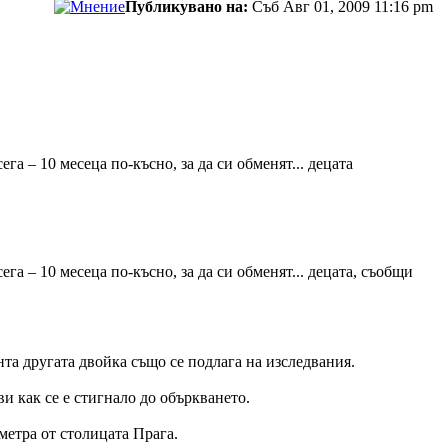
Публикувано на:
Съб Авг 01, 2009 11:16 pm
а – 10 месеца по-късно, за да си обменят... децата
а – 10 месеца по-късно, за да си обменят... децата, съобщи
нта другата двойка също се подлага на изследвания.
ви как се е стигнало до объркването.
метра от столицата Прага.