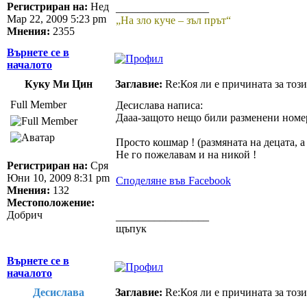
Регистриран на:
Нед
_________________
Мар 22, 2009 5:23 pm
„На зло куче – зъл прът“
Мнения:
2355
Върнете се в
началото
Куку Ми Цин
Заглавие:
Re:Коя ли е причината за този
Full Member
Десислава написа:
Дааа-защото нещо били разменени номер
Просто кошмар ! (размяната на децата, 
Не го пожелавам и на никой !
Регистриран на:
Сря
Юни 10, 2009 8:31 pm
Споделяне във Facebook
Мнения:
132
Местоположение:
Добрич
_________________
щъпук
Върнете се в
началото
Десислава
Заглавие:
Re:Коя ли е причината за този