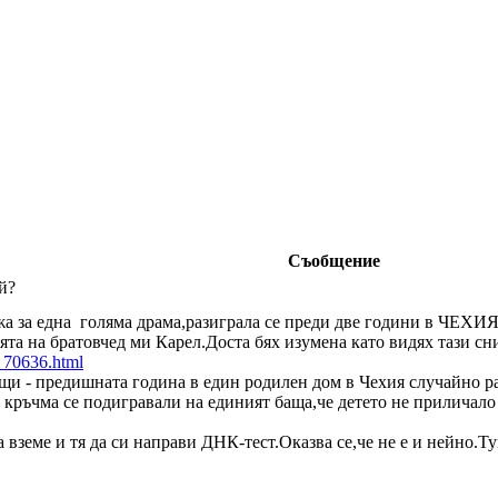
Съобщение
й?
ажа за една голяма драма,разиграла се преди две години в ЧЕХИЯ
та на братовчед ми Карел.Доста бях изумена като видях тази сн
. 70636.html
щи - предишната година в един родилен дом в Чехия случайно ра
а кръчма се подигравали на единият баща,че детето не приличало 
да вземе и тя да си направи ДНК-тест.Оказва се,че не е и нейно.Ту