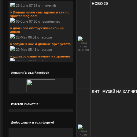
 23-June 07:33 от movemih
НОВО 20
» Вашият ключ към здраве и стил с 
sportenmag.com
 05-June 07:20 от sportenmag
» диагноза обструктивна сънна 
апнея
 22-May 06:01 от europe
» запушен нос и дишане през устата
 22-May 05:41 от europe
» здравословни начини на хранене
 17-May 07:29 от Bonjur
АспиринЪ във Facebook
БНТ - МУЗЕЙ НА ХАПЧЕ
Изтегли късметче!
Добре дошли в този форум!