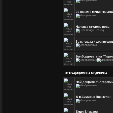
За нашите министри доб
На чаша студена вода
За млеката и хранителни
Билбордовете на "Търго
НЕТРАДИЦИОННА МЕДИЦИНА
Най-добрите български
Д-р Димитър Пашкулев
Емил Елмазов