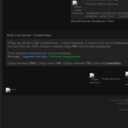
This text will be replaced
УНИКАЛЕН ЗАПИС НА КОНЦЕ
КАМЕРА - ЮЛИ 2010 - СОФИЯ
Изтрий всички бисквитки
|
Екип
Кой е на линия - Статистика
Общо на линия са
52
потребители :: 0 регистрирани, 0 скрити и 52 гости (Информ
На Сря Юли 29, 2026 2:49 pm е имало общо
693
посетители наведнъж.
Регистрирани потребители: 0 регистрирани,
Легенда ::
Администратори
,
Глобални модератори
Общо мнения
2880
| Общо теми
746
| Общо членове
796
| Най-нов
LewisHax
Нови мнения
Powered by
p
twilight
Преве