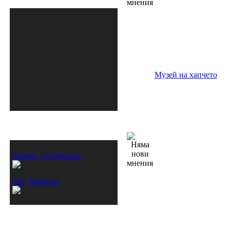
форум!
» здравословни начини на 
хранене
 17-May 07:29 от Bonjur
Музей на хапчето
Моите приятели
Мария, Аспровалта
Маг Марчело