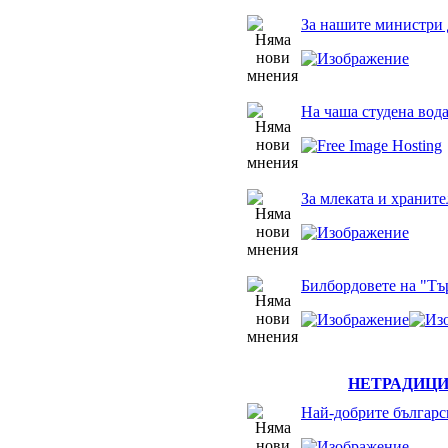
За нашите министри 
На чаша студена вод
За млеката и храните
Билбордовете на "Тъ
НЕТРАДИЦ
Най-добрите българс