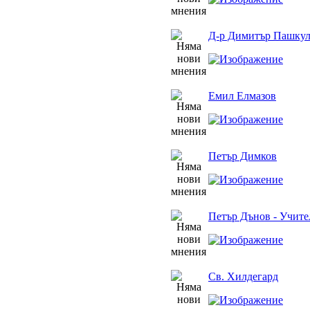
Д-р Димитър Пашкул
Емил Елмазов
Петър Димков
Петър Дънов - Учите
Св. Хилдегард