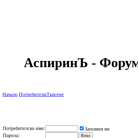
АспиринЪ - Форум
Начало
Потребители
Търсене
Потребителско име:
Запомни ме
Парола: