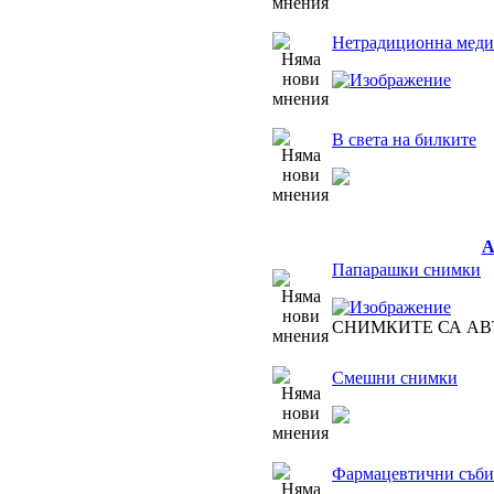
Нетрадиционна медиц
В света на билките
Папарашки снимки
СНИМКИТЕ СА АВ
Смешни снимки
Фармацевтични съби