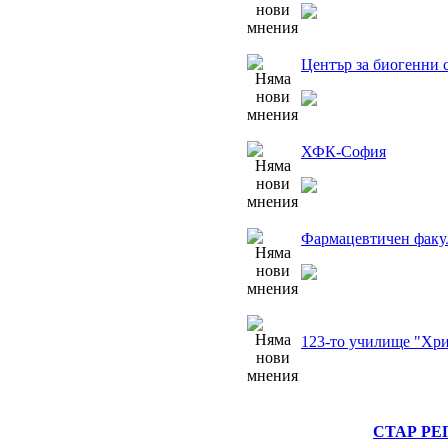
Център за биогенни 
ХФК-София
Фармацевтичен факу
123-то училище "Хри
СТАР РЕ