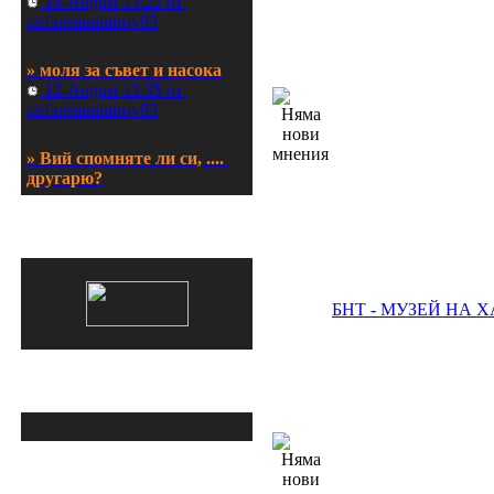
» моля за съвет и насока
 12-August 12:35 от 
stefanstanimirov93
» Вий спомняте ли си, .... 
другарю?
 23-June 07:33 от movemih
» Вашият ключ към здраве 
АспиринЪ във Facebook
и стил с sportenmag.com
 05-June 07:20 от 
sportenmag
БНТ - МУЗЕЙ НА 
» диагноза обструктивна 
сънна апнея
 22-May 06:01 от europe
Изтегли късметче!
» запушен нос и дишане 
през устата
 22-May 05:41 от europe
Добре дошли в този