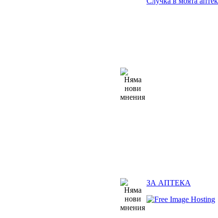
Случка в моята аптек
ЗА АПТЕКА