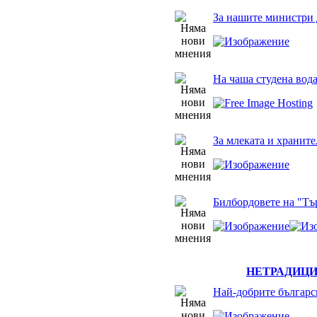
За нашите министри 
На чаша студена вод
За млеката и храните
Билбордовете на "Тъ
НЕТРАДИЦ
Най-добрите българс