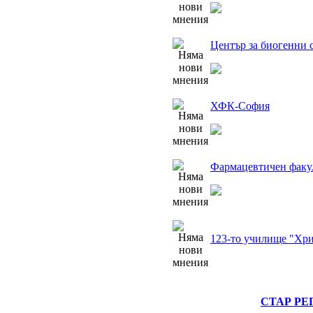
Център за биогенни 
ХФК-София
Фармацевтичен факу
123-то училище "Хри
СТАР РЕ