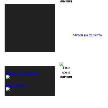
форум!
» здравословни начини на 
хранене
 17-May 07:29 от Bonjur
Музей на хапчето
Моите приятели
Мария, Аспровалта
Маг Марчело