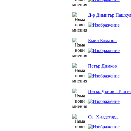
Д-р Димитър Пашкул
Емил Елмазов
Петър Димков
Петър Дънов - Учите
Св. Хилдегард