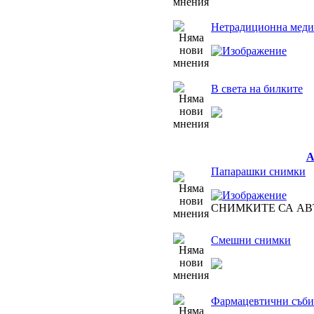
Нетрадиционна медиц
В света на билките
Папарашки снимки
СНИМКИТЕ СА АВ
Смешни снимки
Фармацевтични съби