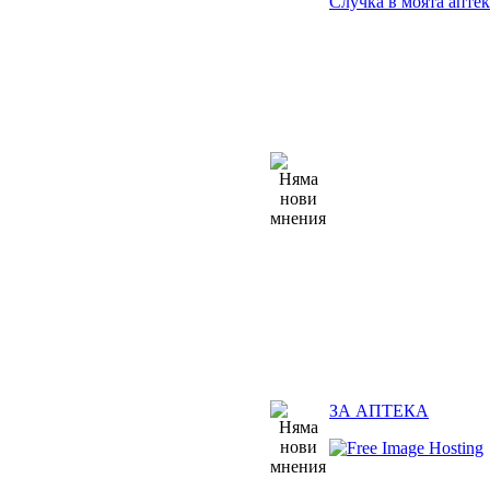
Случка в моята аптек
ЗА АПТЕКА