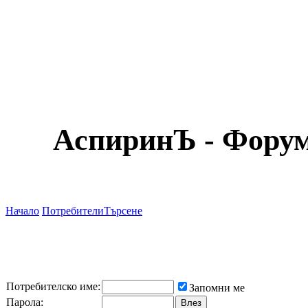
АспиринЪ - Форум
Начало
Потребители
Търсене
Потребителско име:
Запомни ме
Парола: