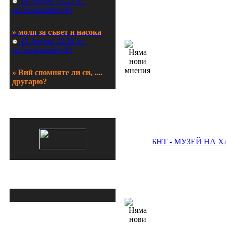
stefanstanimirov93
» моля за съвет и насока
 12-August 12:35 от 
stefanstanimirov93
» Вий спомняте ли си, .... 
другарю?
 23-June 07:33 от movemih
» Вашият ключ към здраве 
АспиринЪ във Facebook
и стил с sportenmag.com
 05-June 07:20 от 
sportenmag
БНТ - МУЗЕЙ НА 
» диагноза обструктивна 
сънна апнея
 22-May 06:01 от europe
Изтегли късметче!
» запушен нос и дишане 
през устата
 22-May 05:41 от europe
Добре дошли в този