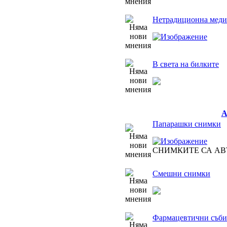
Нетрадиционна медиц
В света на билките
Папарашки снимки
СНИМКИТЕ СА АВ
Смешни снимки
Фармацевтични съби