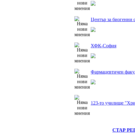
Център за биогенни 
ХФК-София
Фармацевтичен факу
123-то училище "Хри
СТАР РЕ