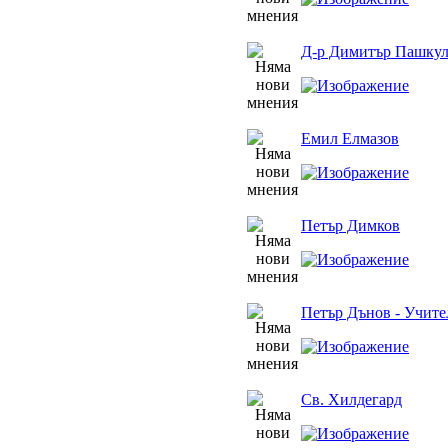
Д-р Димитър Пашкул
Емил Елмазов
Петър Димков
Петър Дънов - Учите
Св. Хилдегард