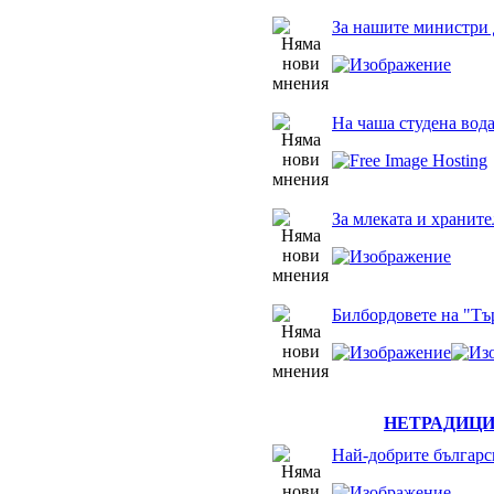
За нашите министри 
На чаша студена вод
За млеката и храните
Билбордовете на "Тъ
НЕТРАДИЦ
Най-добрите българс