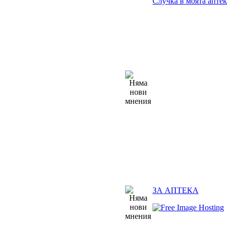
Случка в моята аптек
ЗА АПТЕКА