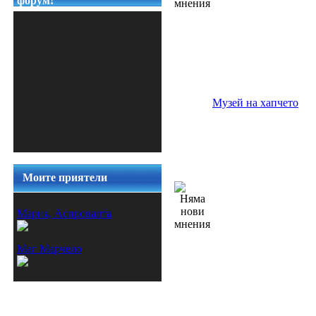
форум!
» здравословни начини на 
хранене
 17-May 07:29 от Bonjur
Музей на хапчето
Моите приятели
Мария, Аспровалта
Маг Марчело