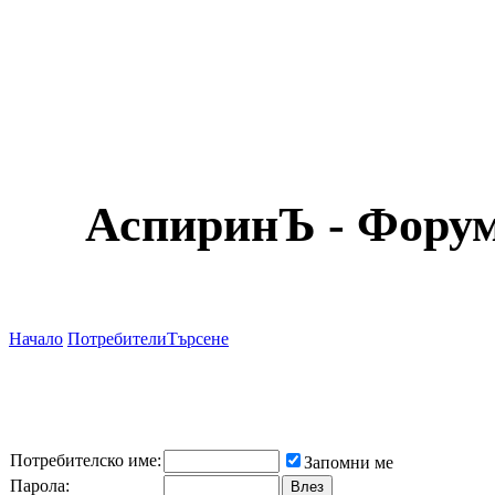
АспиринЪ - Форум
Начало
Потребители
Търсене
Потребителско име:
Запомни ме
Парола: