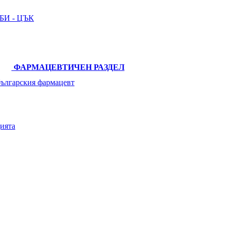
И - ЦЪК
ФАРМАЦЕВТИЧЕН РАЗДЕЛ
българския фармацевт
ията