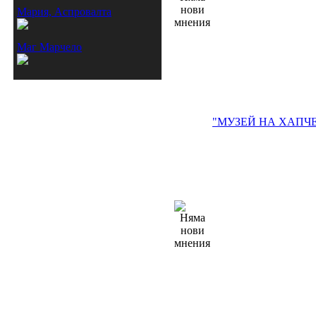
Мария, Аспровалта
Маг Марчело
"МУЗЕЙ НА ХАПЧЕ