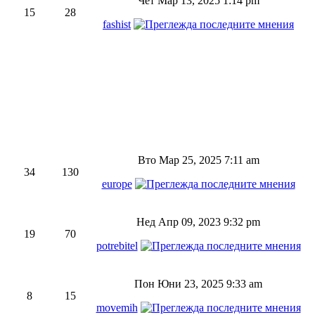
Чет Мар 13, 2025 1:14 pm
15
28
fashist
Вто Мар 25, 2025 7:11 am
34
130
europe
Нед Апр 09, 2023 9:32 pm
19
70
potrebitel
Пон Юни 23, 2025 9:33 am
8
15
movemih