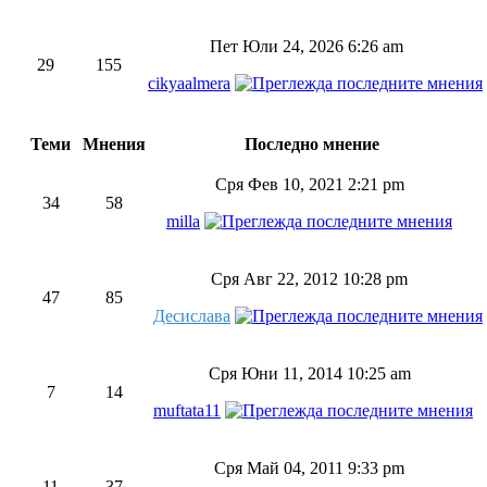
Пет Юли 24, 2026 6:26 am
29
155
cikyaalmera
Теми
Мнения
Последно мнение
Сря Фев 10, 2021 2:21 pm
34
58
milla
Сря Авг 22, 2012 10:28 pm
47
85
Десислава
Сря Юни 11, 2014 10:25 am
7
14
muftata11
Сря Май 04, 2011 9:33 pm
11
37