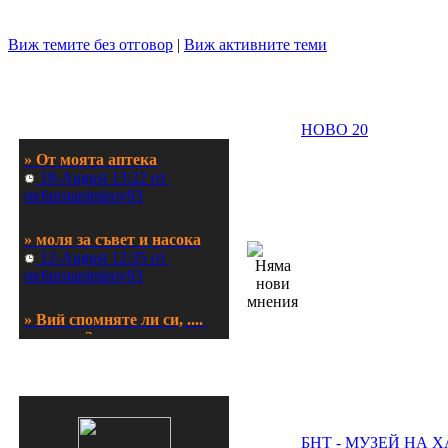
stefanstanimirov93
Виж темите без отговор
|
Виж активните теми
» ДАЛИ ЩЕ СЕ 
ПОЗНАЕТЕ по думите
 20-August 11:45 от 
stefanstanimirov93
Последни постове:
НОВО 20
» От моята аптека
 18-August 13:22 от 
stefanstanimirov93
» моля за съвет и насока
 12-August 12:35 от 
stefanstanimirov93
» Вий спомняте ли си, .... 
другарю?
 23-June 07:33 от movemih
АспиринЪ във Facebook
» Вашият ключ към здраве 
и стил с sportenmag.com
 05-June 07:20 от 
sportenmag
БНТ - МУЗЕЙ НА 