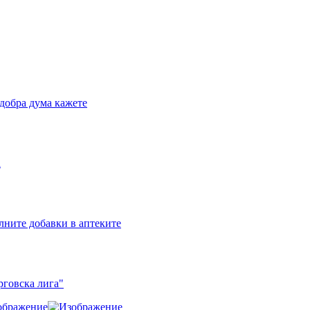
добра дума кажете
а
лните добавки в аптеките
рговска лига"