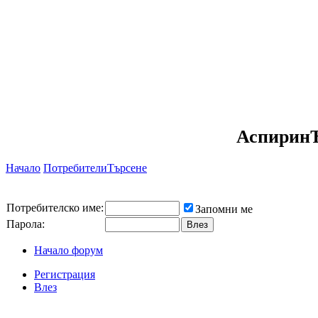
АспиринЪ
Начало
Потребители
Търсене
Потребителско име:
Запомни ме
Парола:
Начало форум
Регистрация
Влез