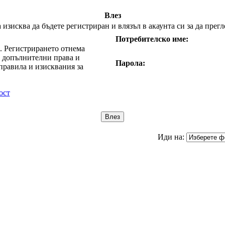
Влез
изисква да бъдете регистриран и влязъл в акаунта си за да прег
Потребителско име:
е. Регистрирането отнема
т допълнителни права и
Парола:
правила и изисквания за
ост
Иди на: