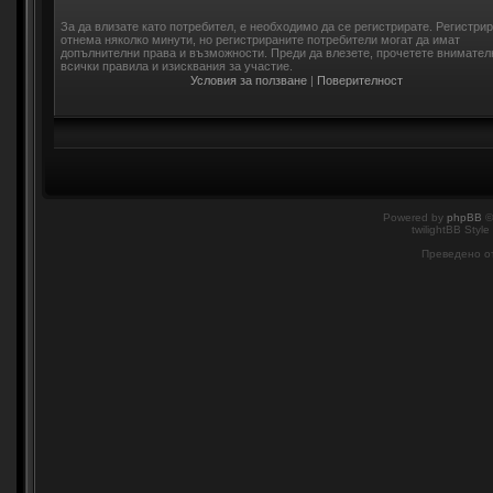
За да влизате като потребител, е необходимо да се регистрирате. Регистри
отнема няколко минути, но регистрираните потребители могат да имат
допълнителни права и възможности. Преди да влезете, прочетете внимател
всички правила и изисквания за участие.
Условия за ползване
|
Поверителност
Powered by
phpBB
©
twilightBB Style
Преведено о