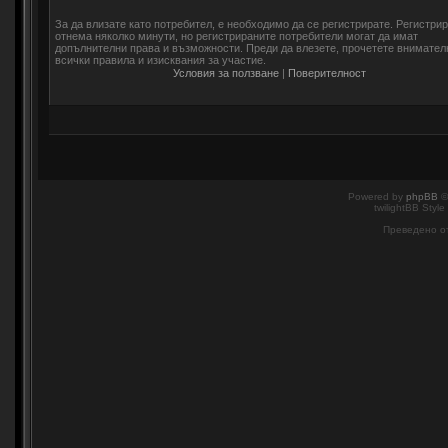
За да влизате като потребител, е необходимо да се регистрирате. Регистри
отнема няколко минути, но регистрираните потребители могат да имат
допълнителни права и възможности. Преди да влезете, прочетете внимател
всички правила и изисквания за участие.
Условия за ползване
|
Поверителност
Powered by
phpBB
©
twilightBB Style
Преведено о