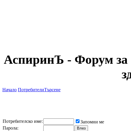
АспиринЪ - Форум за 
з
Начало
Потребители
Търсене
Потребителско име:
Запомни ме
Парола: