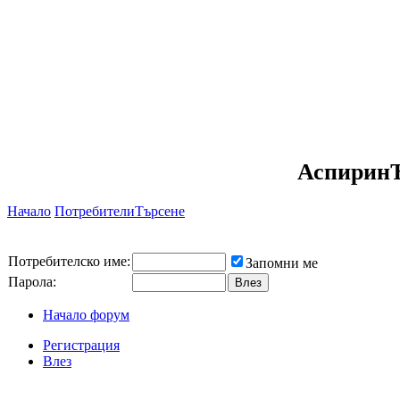
АспиринЪ
Начало
Потребители
Търсене
Потребителско име:
Запомни ме
Парола:
Начало форум
Регистрация
Влез