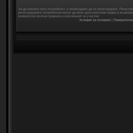
За да влизате като потребител, е необходимо да се регистрирате. Регистр
регистрираните потребители могат да имат допълнителни права и възможно
внимателно всички правила и изисквания за участие.
Условия за ползване
|
Поверително