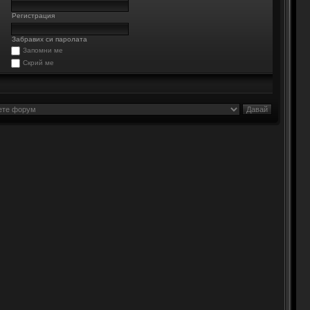
Регистрация
Забравих си паролата
Запомни ме
Скрий ме