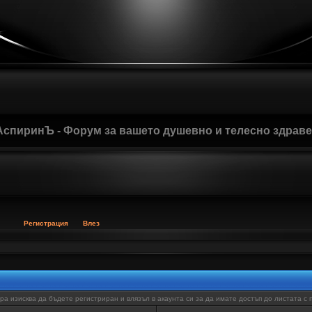
АспиринЪ - Форум за вашето душевно и телесно здрав
Регистрация
Влез
а изисква да бъдете регистриран и влязъл в акаунта си за да имате достъп до листата с 