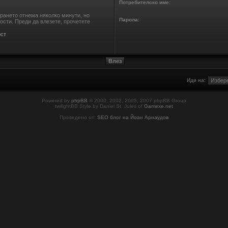
Потребителско име:
ирането отнема няколко минути, но
Парола:
сти. Преди да влезете, прочетете
ст
Иди на:
Powered by
phpBB
© 2000, 2002, 2005, 2007 phpBB Group
twilightBB Style by Daniel St. Jules of
Gamexe.net
Преведено от:
SEO блог на Йоан Арнаудов