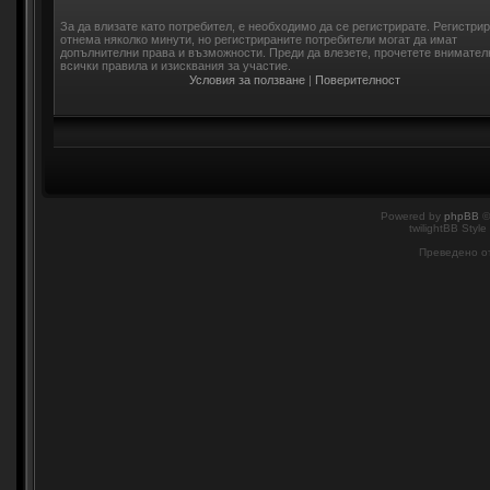
За да влизате като потребител, е необходимо да се регистрирате. Регистри
отнема няколко минути, но регистрираните потребители могат да имат
допълнителни права и възможности. Преди да влезете, прочетете внимател
всички правила и изисквания за участие.
Условия за ползване
|
Поверителност
Powered by
phpBB
©
twilightBB Style
Преведено о