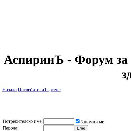
АспиринЪ - Форум за 
з
Начало
Потребители
Търсене
Потребителско име:
Запомни ме
Парола: