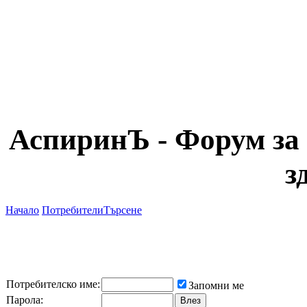
АспиринЪ - Форум за 
з
Начало
Потребители
Търсене
Потребителско име:
Запомни ме
Парола: