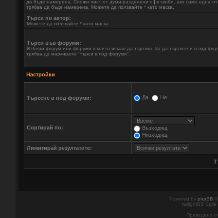
да бъде намерена. Сложи лист от думи разделени с
|
в скоби, ако само една о
трябва да бъде намерена. Можете да ползвайте * като маска.
Търси по автор:
Можете да ползвайте * като маска.
Търси във форуми:
Избери форум или форуми в които искаш да търсиш. За да търсите и в под фо
трябва да маркирате "търси в под форуми".
Настройки
Да
Не
Търсене в под форуми:
Сортирай по:
Възходящ
Низходящ
Лимитирай резултатите:
Powered by
phpBB
©
twilightBB Style
Преведено о