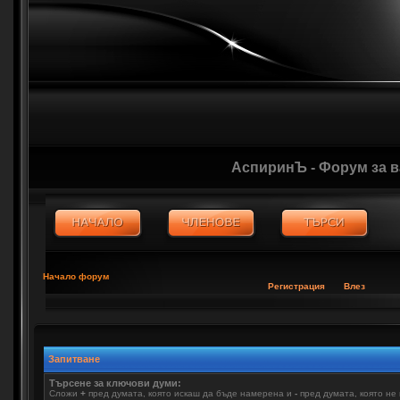
АспиринЪ - Форум за 
Начало форум
Регистрация
Влез
Запитване
Търсене за ключови думи:
Сложи
+
пред думата, която искаш да бъде намерена и
-
пред думата, която не