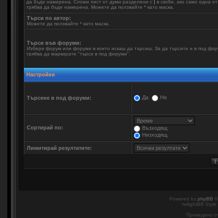
да бъде намерена. Сложи лист от думи разделени с
|
в скоби, ако само една о
трябва да бъде намерена. Можете да ползвайте * като маска.
Търси по автор:
Можете да ползвайте * като маска.
Търси във форуми:
Избери форум или форуми в които искаш да търсиш. За да търсите и в под фо
трябва да маркирате "търси в под форуми".
Настройки
Да
Не
Търсене в под форуми:
Сортирай по:
Възходящ
Низходящ
Лимитирай резултатите:
Powered by
phpBB
©
twilightBB Style
Преведено о