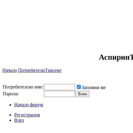
АспиринЪ
Начало
Потребители
Търсене
Потребителско име:
Запомни ме
Парола:
Начало форум
Регистрация
Влез