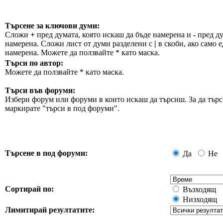
Търсене за ключови думи:
Сложи
+
пред думата, която искаш да бъде намерена и
-
пред ду
намерена. Сложи лист от думи разделени с
|
в скоби, ако само е
намерена. Можете да ползвайте * като маска.
Търси по автор:
Можете да ползвайте * като маска.
Търси във форуми:
Избери форум или форуми в които искаш да търсиш. За да търс
маркирате "търси в под форуми".
Търсене в под форуми:
Да
Не
Сортирай по:
Възходящ
Низходящ
Лимитирай резултатите: