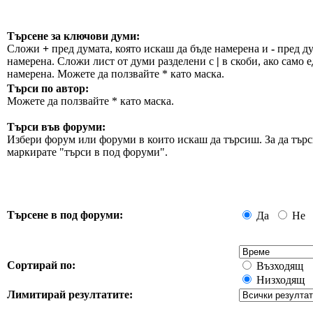
Търсене за ключови думи:
Сложи
+
пред думата, която искаш да бъде намерена и
-
пред ду
намерена. Сложи лист от думи разделени с
|
в скоби, ако само е
намерена. Можете да ползвайте * като маска.
Търси по автор:
Можете да ползвайте * като маска.
Търси във форуми:
Избери форум или форуми в които искаш да търсиш. За да търс
маркирате "търси в под форуми".
Търсене в под форуми:
Да
Не
Сортирай по:
Възходящ
Низходящ
Лимитирай резултатите: