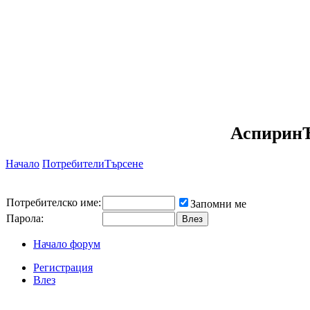
АспиринЪ
Начало
Потребители
Търсене
Потребителско име:
Запомни ме
Парола:
Начало форум
Регистрация
Влез