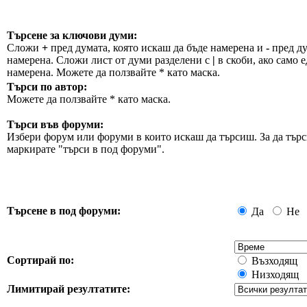
Търсене за ключови думи:
Сложи
+
пред думата, която искаш да бъде намерена и
-
пред ду
намерена. Сложи лист от думи разделени с
|
в скоби, ако само е
намерена. Можете да ползвайте * като маска.
Търси по автор:
Можете да ползвайте * като маска.
Търси във форуми:
Избери форум или форуми в които искаш да търсиш. За да търс
маркирате "търси в под форуми".
Търсене в под форуми:
Да
Не
Сортирай по:
Възходящ
Низходящ
Лимитирай резултатите: