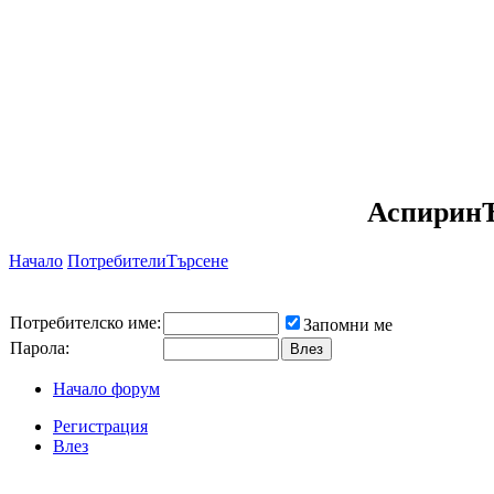
АспиринЪ
Начало
Потребители
Търсене
Потребителско име:
Запомни ме
Парола:
Начало форум
Регистрация
Влез