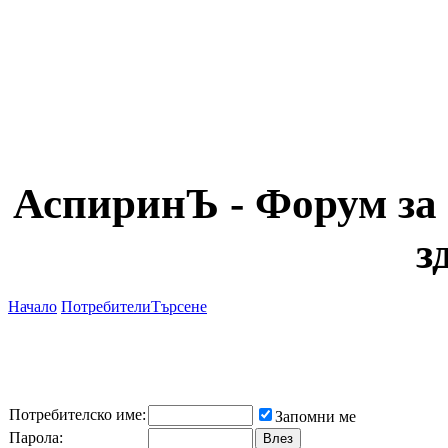
АспиринЪ - Форум за 
з
Начало
Потребители
Търсене
Потребителско име:
Запомни ме
Парола: