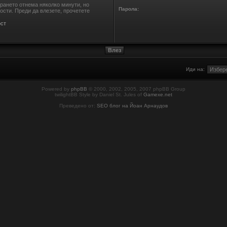
ирането отнема няколко минути, но
Парола:
сти. Преди да влезете, прочетете
ст
Иди на:
Powered by
phpBB
© 2000, 2002, 2005, 2007 phpBB Group
twilightBB Style by Daniel St. Jules of
Gamexe.net
Преведено от:
SEO блог на Йоан Арнаудов