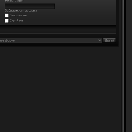
Регистрация
Забравих си паролата
Запомни ме
Скрий ме