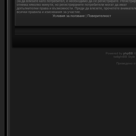
За да влизате като потребител, е необходимо да се регистрирате. Регистри
отнема няколко минути, но регистрираните потребители могат да имат
допълнителни права и възможности. Преди да влезете, прочетете внимател
всички правила и изисквания за участие.
Условия за ползване
|
Поверителност
Powered by
phpBB
©
twilightBB Style
Преведено о