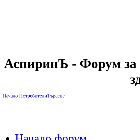
АспиринЪ - Форум за 
з
Начало
Потребители
Търсене
Начало форум