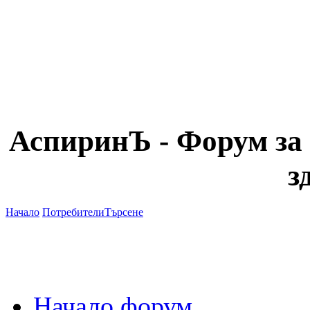
АспиринЪ - Форум за 
з
Начало
Потребители
Търсене
Начало форум