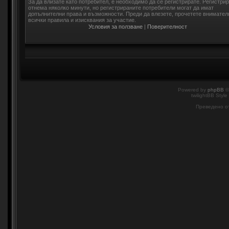
За да влизате като потребител, е необходимо да се регистрирате. Регистри
отнема няколко минути, но регистрираните потребители могат да имат
допълнителни права и възможности. Преди да влезете, прочетете внимател
всички правила и изисквания за участие.
Условия за ползване
|
Поверителност
Powered by
phpBB
©
twilightBB Style
Преведено о