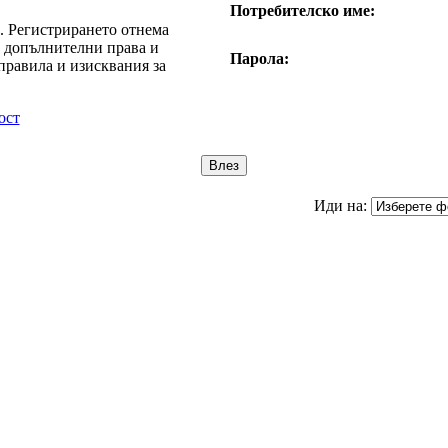
Потребителско име:
е. Регистрирането отнема
т допълнителни права и
Парола:
правила и изисквания за
ост
Иди на: