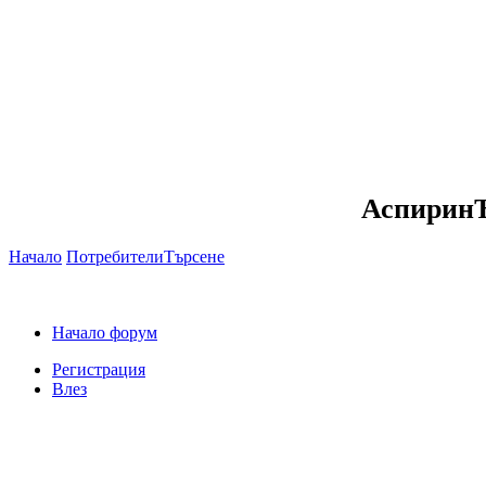
АспиринЪ
Начало
Потребители
Търсене
Начало форум
Регистрация
Влез