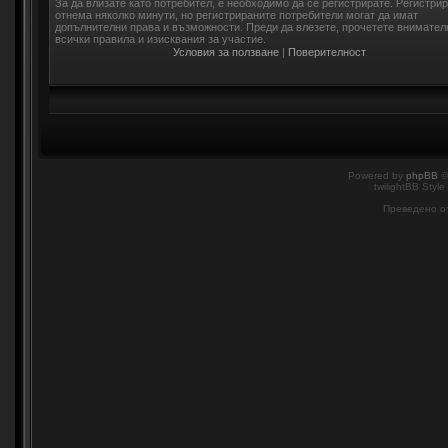
За да влизате като потребител, е необходимо да се регистрирате. Регистри
отнема няколко минути, но регистрираните потребители могат да имат
допълнителни права и възможности. Преди да влезете, прочетете внимател
всички правила и изисквания за участие.
Условия за ползване
|
Поверителност
Powered by
phpBB
©
twilightBB Style
Преведено о