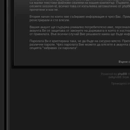
са малки текстови файлове свалени на вашия компютър. Първите 
сесиите session-id, всичко това се изпълнява автоматично от php
прочетени и кои не.
Втория начин по които ние събираме информация е чрез Вас. Прим
регистрирали и сте влезли.
Вашия акаунт ще съдържа уникално потребителско име, персонална
акаунта Ви се защитава от законите на държавата в която е хостн
от правилата. Във всички случай Вие решавате каква ще бъде инф
Паролата Ви е криптирана така, че да бъде на сигурно място. Пре
различни пароли. Чрез паролата Вие можете да влезете в акаунта с
опцията "забравих си паролата".
Върни с
Powered by
phpBB
©
twilightBB Style
Преведено о