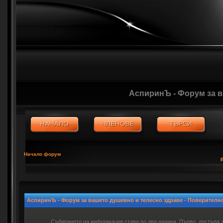
АспиринЪ - Форум за 
Начало форум
АспиринЪ - Форум за вашето душевно и телесно здраве - Поверителн
Събирането на информация става по два начина. Първо, достъпа 