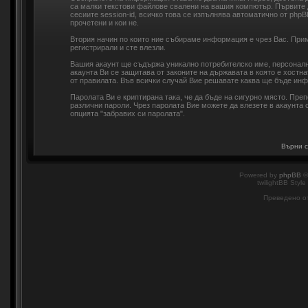
са малки текстови файлове свалени на вашия компютър. Първите 
сесиите session-id, всичко това се изпълнява автоматично от php
прочетени и кои не.
Втория начин по които ние събираме информация е чрез Вас. Прим
регистрирали и сте влезли.
Вашия акаунт ще съдържа уникално потребителско име, персонална
акаунта Ви се защитава от законите на държавата в която е хостн
от правилата. Във всички случай Вие решавате каква ще бъде инф
Паролата Ви е криптирана така, че да бъде на сигурно място. Пре
различни пароли. Чрез паролата Вие можете да влезете в акаунта с
опцията "забравих си паролата".
Върни с
Powered by
phpBB
©
twilightBB Style
Преведено о