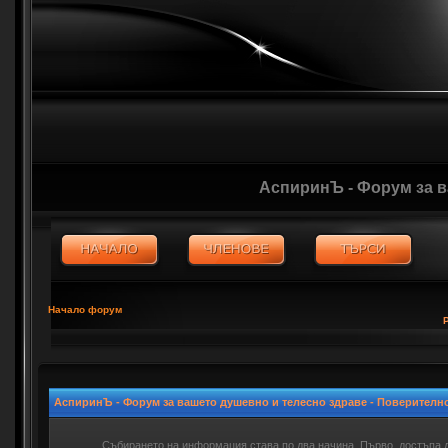
АспиринЪ - Форум за 
Начало форум
АспиринЪ - Форум за вашето душевно и телесно здраве - Поверителн
Събирането на информация става по два начина. Първо, достъпа 