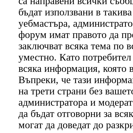
са направени всички съобщ
бъдат използвани в такива
уебмастъра, администрато
форум имат правото да пр
заключват всяка тема по в
уместно. Като потребител
всяка информация, която в
Въпреки, че тази информа
на трети страни без вашет
администратора и модерат
да бъдат отговорни за вся
могат да доведат до разкр