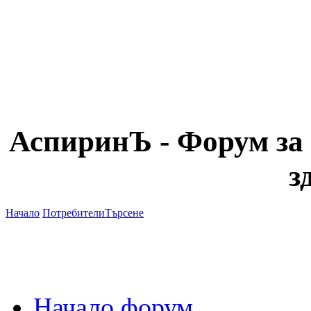
АспиринЪ - Форум за 
з
Начало
Потребители
Търсене
Начало форум