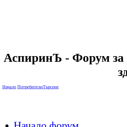
АспиринЪ - Форум за 
з
Начало
Потребители
Търсене
Начало форум