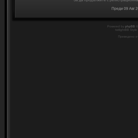
За да продължите с регистрационнат
Преди 09 Авг 
Powered by
phpBB
©
twilightBB Style
Преведено о