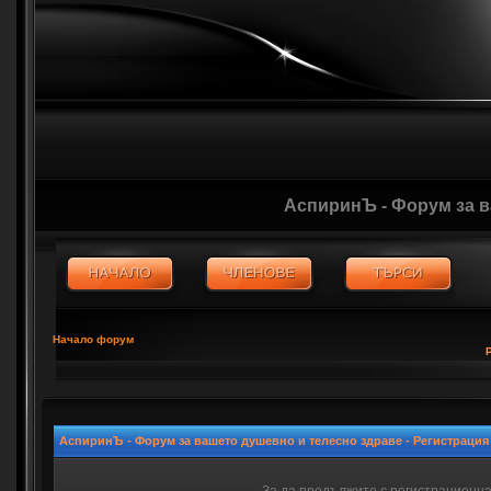
АспиринЪ - Форум за 
Начало форум
АспиринЪ - Форум за вашето душевно и телесно здраве - Регистрация