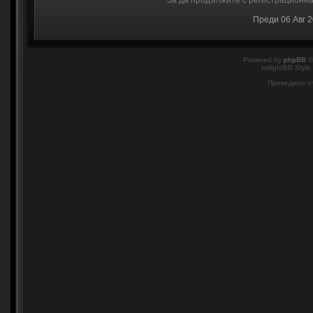
За да продължите с регистрационнат
Преди 06 Авг 
Powered by
phpBB
©
twilightBB Style
Преведено о