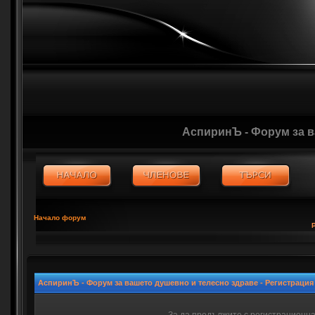
АспиринЪ - Форум за 
Начало форум
АспиринЪ - Форум за вашето душевно и телесно здраве - Регистрация