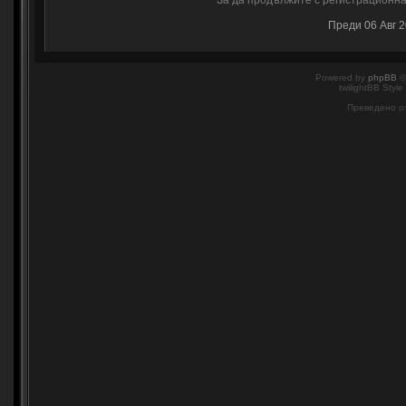
За да продължите с регистрационнат
Преди 06 Авг 
Powered by
phpBB
©
twilightBB Style
Преведено о