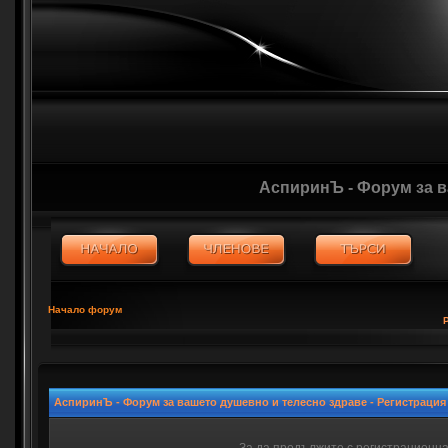
АспиринЪ - Форум за 
Начало форум
АспиринЪ - Форум за вашето душевно и телесно здраве - Регистрация