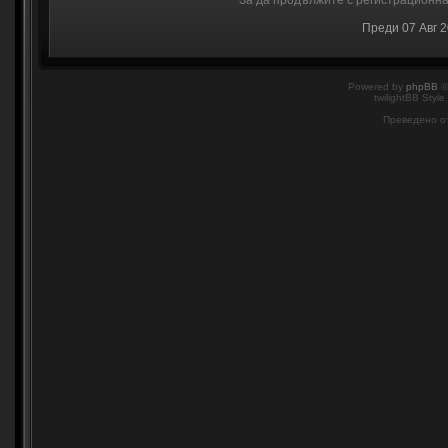
За да продължите с регистрационнат
Преди 07 Авг 
Powered by
phpBB
©
twilightBB Style
Преведено о