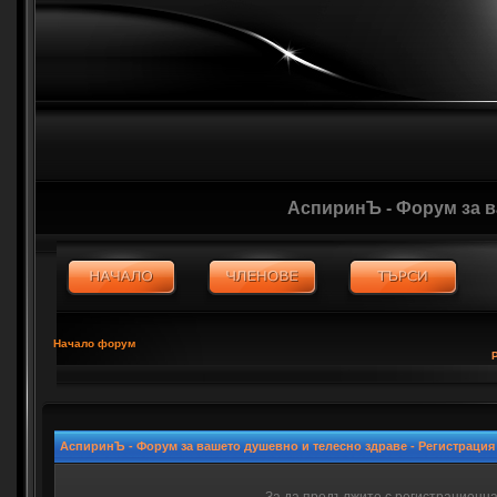
АспиринЪ - Форум за 
Начало форум
АспиринЪ - Форум за вашето душевно и телесно здраве - Регистрация