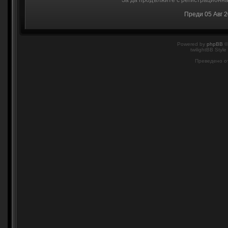
За да продължите с регистрационнат
Преди 05 Авг 
Powered by
phpBB
©
twilightBB Style
Преведено о