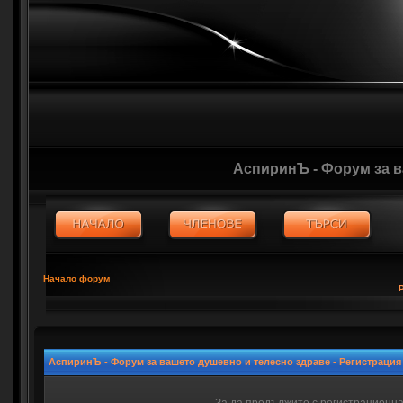
АспиринЪ - Форум за 
Начало форум
АспиринЪ - Форум за вашето душевно и телесно здраве - Регистрация