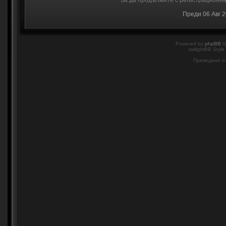
За да продължите с регистрационнат
Преди 06 Авг 
Powered by
phpBB
©
twilightBB Style
Преведено о