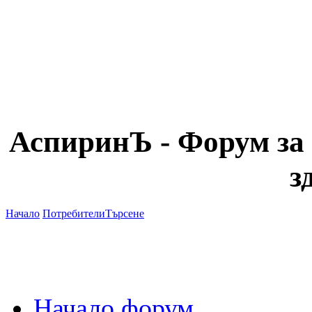
АспиринЪ - Форум за 
з
Начало
Потребители
Търсене
Начало форум