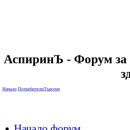
АспиринЪ - Форум за 
з
Начало
Потребители
Търсене
Начало форум