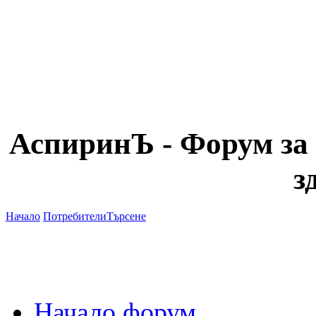
АспиринЪ - Форум за 
з
Начало
Потребители
Търсене
Начало форум