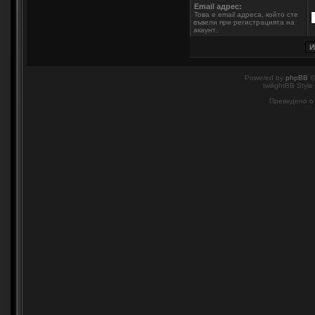
Email адрес:
Това е email адреса, който сте
въвели при регистрацията на
акаунт.
Powered by
phpBB
©
twilightBB Style
Преведено о