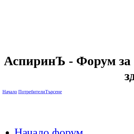
АспиринЪ - Форум за 
з
Начало
Потребители
Търсене
Начало форум