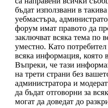
са направени всички съобщ
бъдат използвани в такива
уебмастъра, администрато
форум имат правото да пр
заключват всяка тема по в
уместно. Като потребител
всяка информация, която в
Въпреки, че тази информа
на трети страни без вашет
администратора и модерат
да бъдат отговорни за вся
могат да доведат до разкр