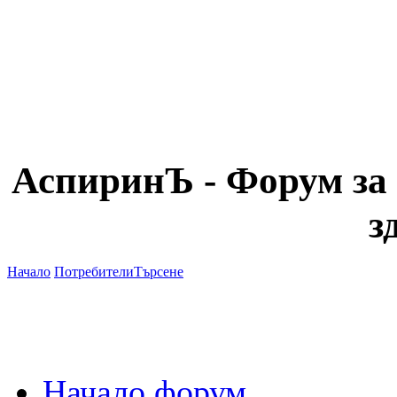
АспиринЪ - Форум за 
з
Начало
Потребители
Търсене
Начало форум