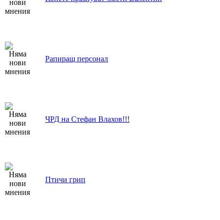
Рапиращ персонал
ЧРД на Стефан Влахов!!!
Птичи грип