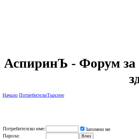
АспиринЪ - Форум за 
з
Начало
Потребители
Търсене
Потребителско име:
Запомни ме
Парола: