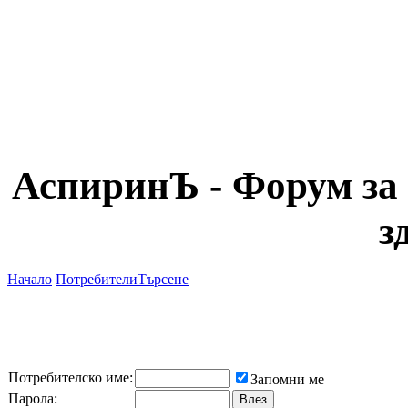
АспиринЪ - Форум за 
з
Начало
Потребители
Търсене
Потребителско име:
Запомни ме
Парола: