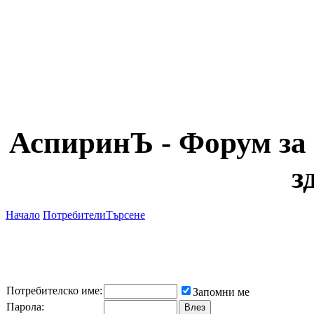
АспиринЪ - Форум за 
з
Начало
Потребители
Търсене
Потребителско име:
Запомни ме
Парола: