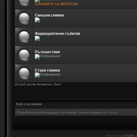
СНИМКИТЕ СА АВТОРСКИ
Смешни снимки
Фармацевтични събития
Пътешествия
Стари снимки
Изтрий всички бисквитки
|
Екип
Кой е на линия
Потребители разглеждащи този форум: 0 регистрирани, и 1 госта
Powered by
phpBB
©