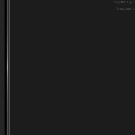
twilightBB Style
Преведено о