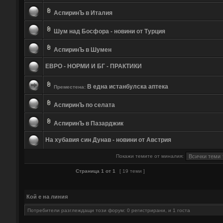
АспиринЪ в Италия
Шум над Босфора - новини от Турция
АспиринЪ в Шумен
ЕВРО - НОРМИ И БГ - ПРАКТИКИ
В една истанбулска аптека
Преместена:
АспиринЪ по селата
АспиринЪ в Пазарджик
На хубавия син Дунав - новини от Австрия
Покажи темите от миналия:
Страница
1
от
1
[ 19 теми ]
Кой е на линия
Потребители разглеждащи този форум: 0 регистрирани, и 1 госта