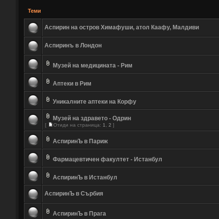
Теми
Аспирин на остров Химафуши, атол Каафу, Малдиви
Аспиринъ в Лондон
Музей на медицината - Рим
Аптеки в Рим
Уникалните аптеки на Корфу
Музей на здравето - Одрин
[
Отиди на страница:
1
,
2
]
АспиринЪ в Париж
Фармацевтичен факултет - Истанбул
АспиринЪ в Истанбул
АспиринЪ в Сърбия
АспиринЪ в Прага