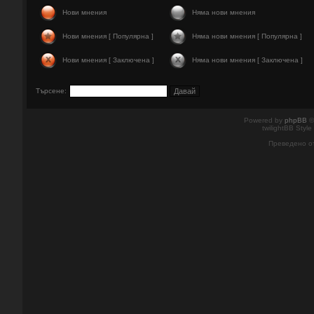
Нови мнения
Няма нови мнения
Нови мнения [ Популярна ]
Няма нови мнения [ Популярна ]
Нови мнения [ Заключена ]
Няма нови мнения [ Заключена ]
Търсене:
Powered by
phpBB
©
twilightBB Style
Преведено о